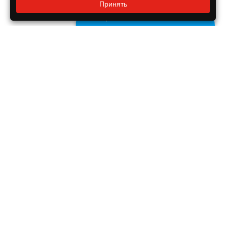
Принять
8 800 550-55-14
Задайте нам вопрос
Бесплатно по России
ДОКУМЕНТЫ
Реквизиты компании
Правовая информация
ПОМОЩЬ ПОКУПАТЕЛЮ
Оплата
Доставка
Гарантия на продукцию
ИНФОРМАЦИЯ
Новости