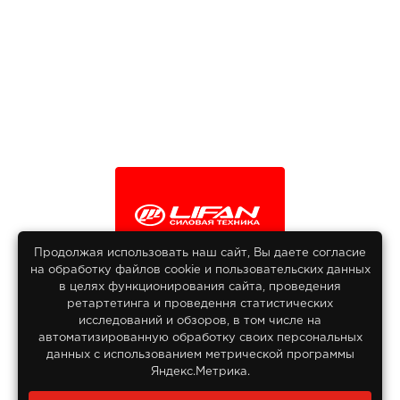
Продолжая использовать наш сайт, Вы даете согласие
на обработку файлов сооkіе и пользовательских данных
© 2013-2026
в целях функционирования сайта, проведения
Интернет гипермаркет Lifan
ретартетинга и проведення статистических
Все права защищены
исследований и обзоров, в том числе на
автоматизированную обработку своих персональных
данных с использованием метрической программы
Яндекс.Метрика.
Заказать звонок?