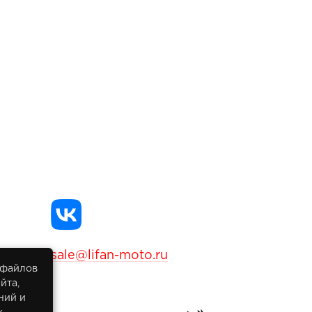
sale@lifan-moto.ru
 файлов
йта,
ний и