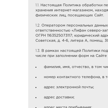
1.1.
Настоящая Политика обработки пер
хранения интернет-магазином, находящ
физических лиц, посещающих Сайт.
1.2.
Оператором персональных данных (
ответственностью «Лифан северо-за
ОГРН 1163525073117; юридический адрес
Советская, д. 4-6, литера А, помещ. 3
1.3.
В рамках настоящей Политики под
числе при заполнении форм на Сайте 
фамилия, имя, отчество, в том чис
номер контактного телефона, в то
адрес электронной почты;
адрес доставки;
адрес места пребывания;