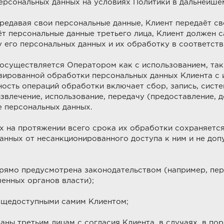
персональных данных на условиях Политики в дальнейше
ередавая свои персональные данные, Клиент передаёт с
ёт персональные данные третьего лица, Клиент должен 
у его персональных данных и их обработку в соответст
существляется Оператором как с использованием, так 
изированной обработки персональных данных Клиента с
ость операций обработки включает сбор, запись, систе
извлечение, использование, передачу (предоставление, д
е персональных данных.
 на протяжении всего срока их обработки сохраняетс
нных от несанкционированного доступа к ним и не допу
ямо предусмотрена законодательством (например, пер
енных органов власти);
щедоступными самим Клиентом;
ы третьим лицам с согласия Клиента, в случаях, в пор