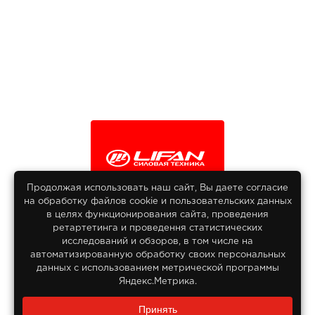
Продолжая использовать наш сайт, Вы даете согласие
на обработку файлов сооkіе и пользовательских данных
© 2013-2026
в целях функционирования сайта, проведения
Интернет гипермаркет Lifan
ретартетинга и проведення статистических
Все права защищены
исследований и обзоров, в том числе на
автоматизированную обработку своих персональных
данных с использованием метрической программы
Яндекс.Метрика.
Заказать звонок?
Принять