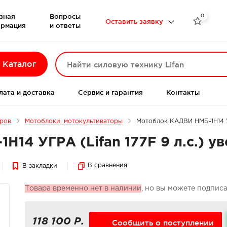
зная
Вопросы
0

Оставить заявку
рмация
и ответы
Каталог
лата и доставка
Сервис и гарантия
Контакты
еров
Мотоблоки, мотокультиваторы
Мотоблок КАДВИ НМБ-1Н14 УГ
14 УГРА (Lifan 177F 9 л.с.) у
В сравнения
В закладки
Товара временно нет в наличии
, но вы можете подпис
118 100 Р.
Сообщить о поступлении