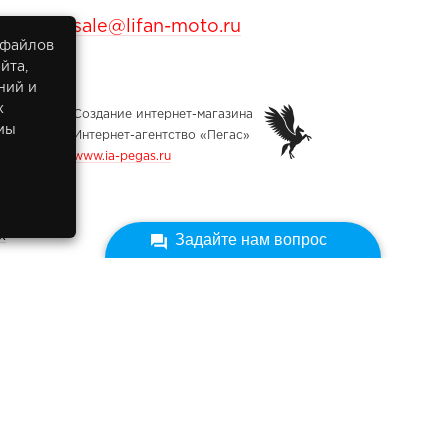
sale@lifan-moto.ru
 файлов
йта,
ний и
х
Создание интернет-магазина
мы
Интернет-агентство «Пегас»
www.ia-pegas.ru
х
Задайте нам вопрос
ных
икованы на сайте при наличии правовых оснований в
 и ст. 10.1 Федерального закона от 27.07.2006 № 152-ФЗ
ных». Субъектами установлены запреты на обработку