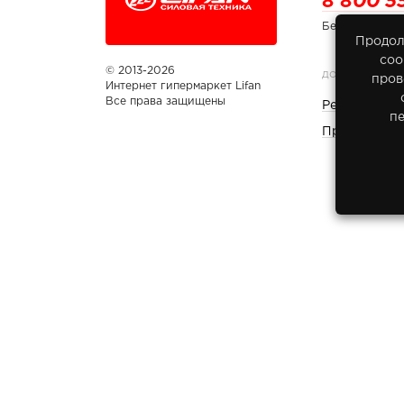
8 800 5
Бесплатно по
Продол
соо
© 2013-2026
ДОКУМЕНТЫ
пров
Интернет гипермаркет Lifan
Все права защищены
Реквизиты 
п
Правовая и
Вы принимаете условия
Политики обработки персона
обработку персональных данных
каждый раз, когда о
любой форме обратной связи на сайте lifan-moto.ru.