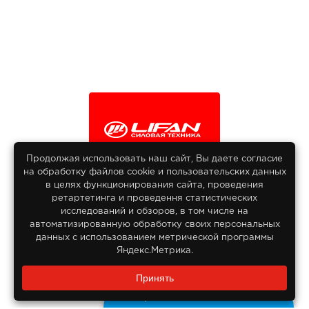
Продолжая использовать наш сайт, Вы даете согласие
на обработку файлов сооkіе и пользовательских данных
© 2013-2026
в целях функционирования сайта, проведения
Интернет гипермаркет Lifan
ретартетинга и проведення статистических
Все права защищены
исследований и обзоров, в том числе на
автоматизированную обработку своих персональных
данных с использованием метрической программы
Яндекс.Метрика.
Заказать звонок?
Принять
8 800 550-55-14
Задайте нам вопрос
Бесплатно по России