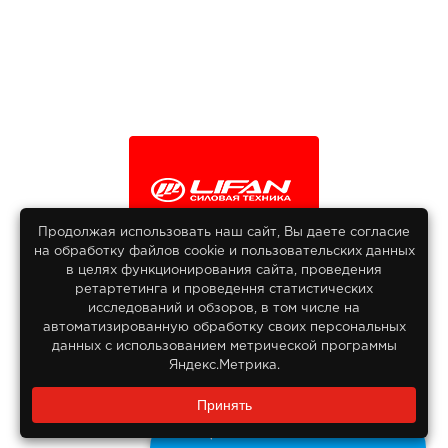
Продолжая использовать наш сайт, Вы даете согласие
на обработку файлов сооkіе и пользовательских данных
© 2013-2026
в целях функционирования сайта, проведения
Интернет гипермаркет Lifan
ретартетинга и проведення статистических
Все права защищены
исследований и обзоров, в том числе на
автоматизированную обработку своих персональных
данных с использованием метрической программы
Яндекс.Метрика.
Заказать звонок?
Принять
8 800 550-55-14
Задайте нам вопрос
Бесплатно по России