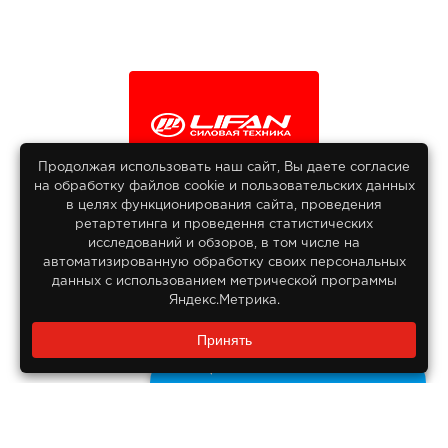
Продолжая использовать наш сайт, Вы даете согласие
на обработку файлов сооkіе и пользовательских данных
© 2013-2026
в целях функционирования сайта, проведения
Интернет гипермаркет Lifan
ретартетинга и проведення статистических
Все права защищены
исследований и обзоров, в том числе на
автоматизированную обработку своих персональных
данных с использованием метрической программы
Яндекс.Метрика.
Заказать звонок?
Принять
8 800 550-55-14
Задайте нам вопрос
Бесплатно по России
ДОКУМЕНТЫ