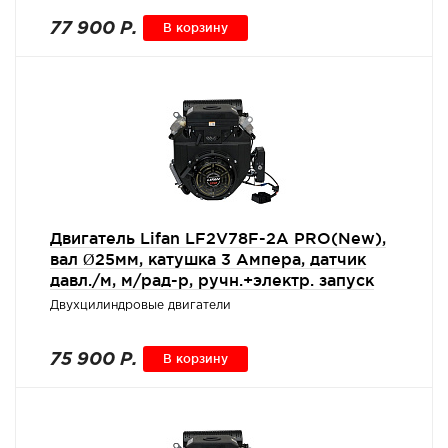
77 900 Р.
В корзину
Двигатель Lifan LF2V78F-2A PRO(New),
вал Ø25мм, катушка 3 Ампера, датчик
давл./м, м/рад-р, ручн.+электр. запуск
Двухцилиндровые двигатели
75 900 Р.
В корзину