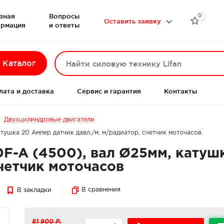
зная
Вопросы
0

Оставить заявку
рмация
и ответы
Каталог
лата и доставка
Сервис и гарантия
Контакты
Двухцилиндровые двигатели
атушка 20 Ампер датчик давл./м, м/радиатор, счетчик моточасов
0F-A (4500), вал Ø25мм, катуш
счетчик моточасов
В сравнения
В закладки
81 900 Р.