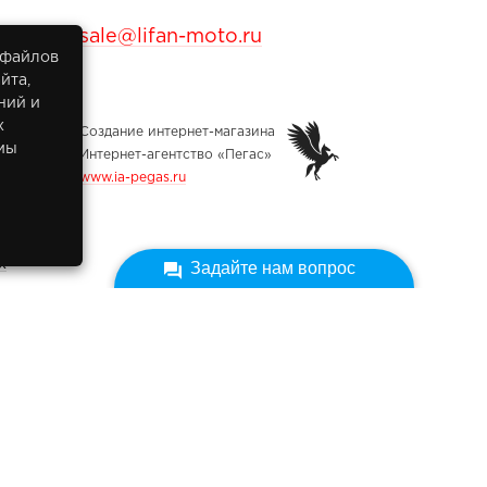
sale@lifan-moto.ru
 файлов
йта,
ний и
х
Создание интернет-магазина
мы
Интернет-агентство «Пегас»
www.ia-pegas.ru
х
Задайте нам вопрос
ных
икованы на сайте при наличии правовых оснований в
 и ст. 10.1 Федерального закона от 27.07.2006 № 152-ФЗ
ных». Субъектами установлены запреты на обработку