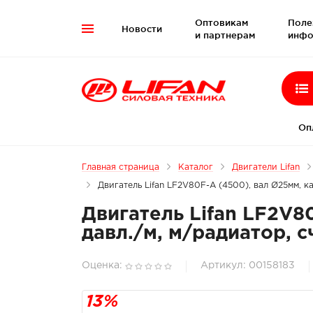
Оптовикам
Поле
Новости

и партнерам
инфо
Оп
Главная страница
Каталог
Двигатели Lifan
Двигатель Lifan LF2V80F-A (4500), вал Ø25мм, к
Двигатель Lifan LF2V8
давл./м, м/радиатор, 
Оценка:
Артикул: 00158183
13%