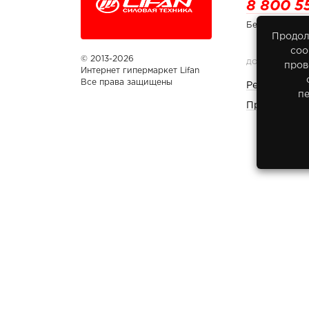
8 800 5
Бесплатно по
Продол
соо
© 2013-2026
ДОКУМЕНТЫ
пров
Интернет гипермаркет Lifan
Все права защищены
Реквизиты 
п
Правовая и
Вы принимаете условия
Политики обработки персона
обработку персональных данных
каждый раз, когда о
любой форме обратной связи на сайте lifan-moto.ru.