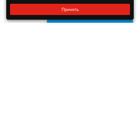
Заказать звонок?
Принять
8 800 550-55-14
Задайте нам вопрос
Бесплатно по России
ДОКУМЕНТЫ
Реквизиты компании
Правовая информация
ПОМОЩЬ ПОКУПАТЕЛЮ
Оплата
Доставка
Гарантия на продукцию
ИНФОРМАЦИЯ