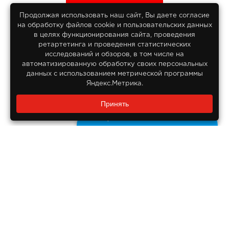
Продолжая использовать наш сайт, Вы даете согласие
на обработку файлов сооkіе и пользовательских данных
© 2013-2026
в целях функционирования сайта, проведения
Интернет гипермаркет Lifan
ретартетинга и проведення статистических
Все права защищены
исследований и обзоров, в том числе на
автоматизированную обработку своих персональных
данных с использованием метрической программы
Яндекс.Метрика.
Заказать звонок?
Принять
8 800 550-55-14
Задайте нам вопрос
Бесплатно по России
ДОКУМЕНТЫ
Реквизиты компании
Правовая информация