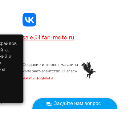
sale@lifan-moto.ru
 файлов
йта,
ний и
х
Создание интернет-магазина
мы
Интернет-агентство «Пегас»
www.ia-pegas.ru
х
Задайте нам вопрос
ных