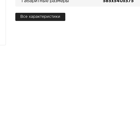
Габаритные размеры
585х540х575
Все характеристики