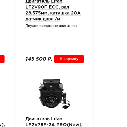
Двигатель Lifan
LF2V90F ECC, вал
28,575мм, катушка 20А
датчик давл./м
Двухцилиндровые двигатели
145 500 Р.
В корзину
Двигатель Lifan
),
LF2V78F-2A PRO(New),