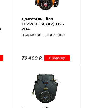
Двигатель Lifan
LF2V80F-А (X2) D25
р
20A
Двухцилиндровые двигатели
79 400 Р.
В корзину