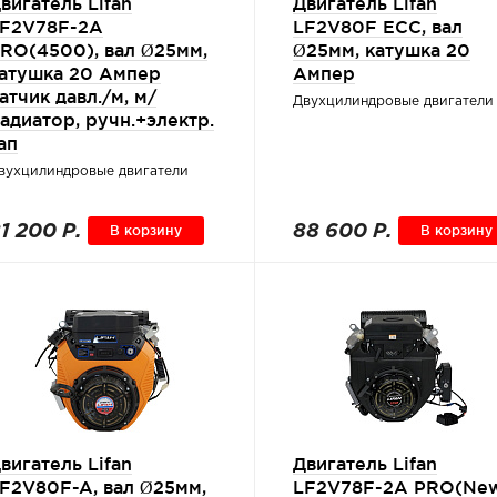
вигатель Lifan
Двигатель Lifan
F2V78F-2A
LF2V80F ECC, вал
RO(4500), вал Ø25мм,
Ø25мм, катушка 20
атушка 20 Ампер
Ампер
атчик давл./м, м/
Двухцилиндровые двигатели
адиатор, ручн.+электр.
ап
вухцилиндровые двигатели
1 200 Р.
В корзину
88 600 Р.
В корзину
вигатель Lifan
Двигатель Lifan
F2V80F-A, вал Ø25мм,
LF2V78F-2A PRO(New