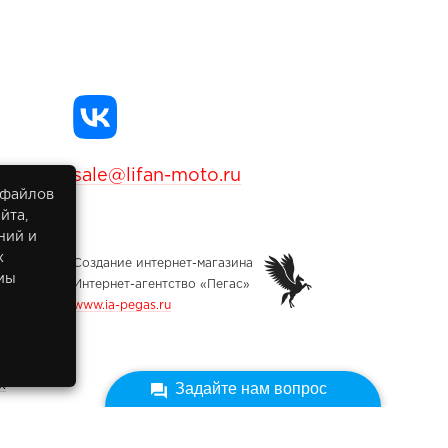
sale@lifan-moto.ru
 файлов
йта,
ний и
х
Создание интернет-магазина
мы
Интернет-агентство «Пегас»
www.ia-pegas.ru
х
Задайте нам вопрос