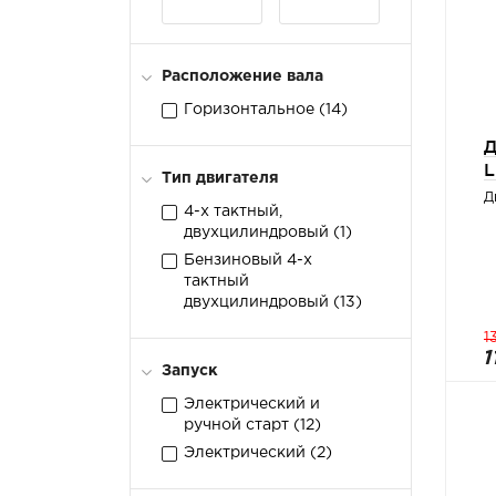
Расположение вала
Горизонтальное (
14
)
Д
L
Тип двигателя
Д
4-х тактный,
двухцилиндровый (
1
)
Бензиновый 4-х
тактный
двухцилиндровый (
13
)
1
1
Запуск
Электрический и
ручной старт (
12
)
Электрический (
2
)