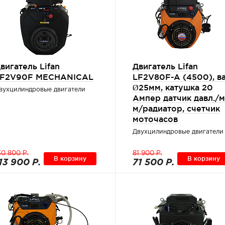
вигатель Lifan
Двигатель Lifan
F2V90F MECHANICAL
LF2V80F-A (4500), в
Ø25мм, катушка 20
вухцилиндровые двигатели
Ампер датчик давл./м
м/радиатор, счетчик
моточасов
Двухцилиндровые двигатели
30 800 Р.
81 900 Р.
В корзину
В корзину
13 900 Р.
71 500 Р.