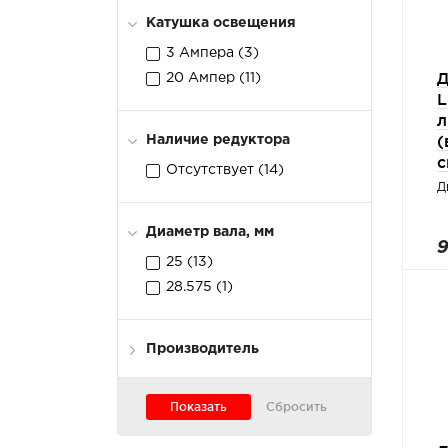
Катушка освещения
3 Ампера (
3
)
Д
20 Ампер (
11
)
L
л
(
Наличие редуктора
с
Отсутствует (
14
)
Д
Диаметр вала, мм
9
25 (
13
)
28.575 (
1
)
Производитель
LIFAN (
14
)