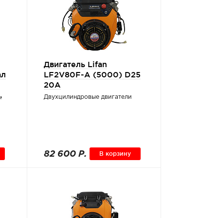
Двигатель Lifan
ал
LF2V80F-А (5000) D25
20A
,
Двухцилиндровые двигатели
82 600 Р.
В корзину