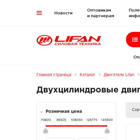
Оптовикам
Поле
Новости

и партнерам
инфо
Оп
Главная страница
Каталог
Двигатели Lifan
Двухцилиндровые дви
Сор
Розничная цена
70600
89325
108050
126775
145500