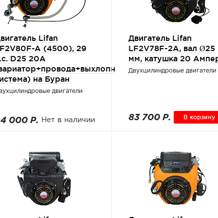
вигатель Lifan
Двигатель Lifan
F2V80F-A (4500), 29
LF2V78F-2A, вал Ø25
.с. D25 20А
мм, катушка 20 Ампе
вариатор+провода+выхлопн
Двухцилиндровые двигатели
истема) на Буран
вухцилиндровые двигатели
83 700 Р.
В корзину
4 000 Р.
Нет в наличии