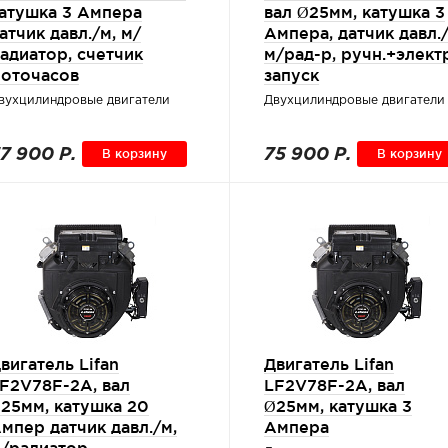
атушка 3 Ампера
вал Ø25мм, катушка 3
атчик давл./м, м/
Ампера, датчик давл./
адиатор, счетчик
м/рад-р, ручн.+электр
оточасов
запуск
вухцилиндровые двигатели
Двухцилиндровые двигатели
7 900 Р.
В корзину
75 900 Р.
В корзину
вигатель Lifan
Двигатель Lifan
F2V78F-2A, вал
LF2V78F-2A, вал
25мм, катушка 20
Ø25мм, катушка 3
мпер датчик давл./м,
Ампера