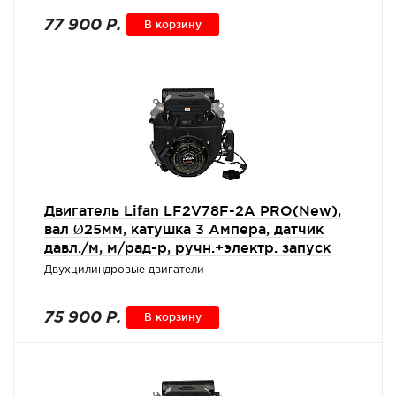
77 900 Р.
В корзину
Двигатель Lifan LF2V78F-2A PRO(New),
вал Ø25мм, катушка 3 Ампера, датчик
давл./м, м/рад-р, ручн.+электр. запуск
Двухцилиндровые двигатели
75 900 Р.
В корзину