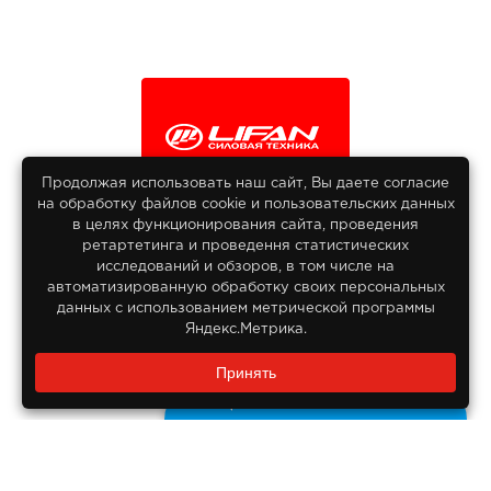
Продолжая использовать наш сайт, Вы даете согласие
на обработку файлов сооkіе и пользовательских данных
© 2013-2026
в целях функционирования сайта, проведения
Интернет гипермаркет Lifan
ретартетинга и проведення статистических
Все права защищены
исследований и обзоров, в том числе на
автоматизированную обработку своих персональных
данных с использованием метрической программы
Яндекс.Метрика.
Заказать звонок?
Принять
8 800 550-55-14
Задайте нам вопрос
Бесплатно по России
ДОКУМЕНТЫ