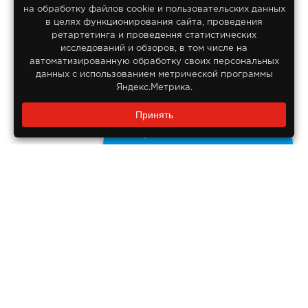
на обработку файлов сооkіе и пользовательских данных
© 2013-2026
в целях функционирования сайта, проведения
Интернет гипермаркет Lifan
ретартетинга и проведення статистических
Все права защищены
исследований и обзоров, в том числе на
автоматизированную обработку своих персональных
данных с использованием метрической программы
Яндекс.Метрика.
Заказать звонок?
Принять
8 800 550-55-14
Задайте нам вопрос
Бесплатно по России
ДОКУМЕНТЫ
Реквизиты компании
Правовая информация
ПОМОЩЬ ПОКУПАТЕЛЮ