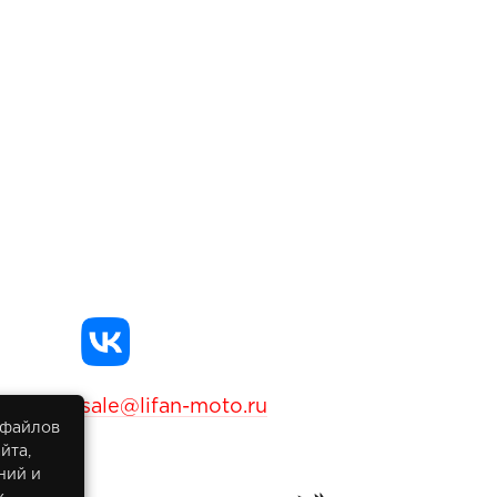
sale@lifan-moto.ru
 файлов
йта,
ний и