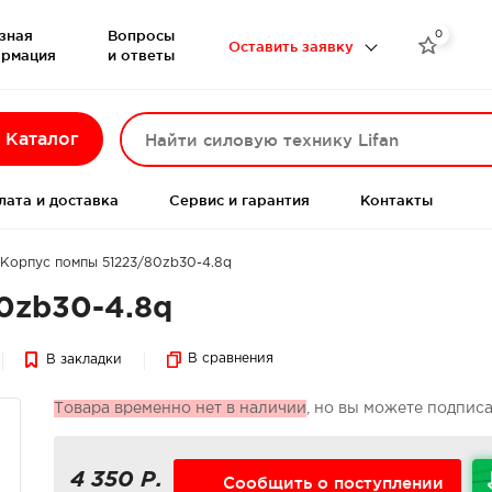
зная
Вопросы
0

Оставить заявку
рмация
и ответы
Каталог
лата и доставка
Сервис и гарантия
Контакты
Корпус помпы 51223/80zb30-4.8q
0zb30-4.8q
В сравнения
В закладки
Товара временно нет в наличии
, но вы можете подпис
4 350 Р.
Сообщить о поступлении