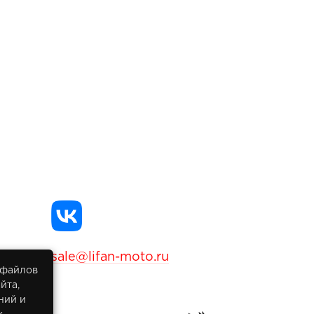
sale@lifan-moto.ru
 файлов
йта,
ний и