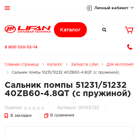
Личный кабинет


Каталог

8 800 550-55-14
Главная страница
Каталог
Запчасти Lifan
Для мотопомп
Сальник помпы 51231/51232 40ZB60-4.8QT (с пружиной)
Сальник помпы 51231/51232
40ZB60-4.8QT (с пружиной)
Оценка:
Артикул: 00155722
В сравнения
В закладки