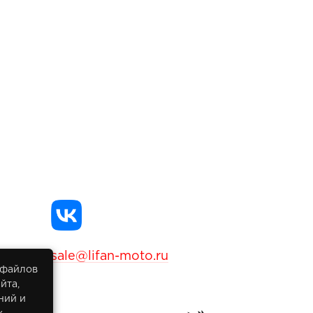
sale@lifan-moto.ru
 файлов
йта,
ний и