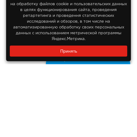
на обработку файлов сооkіе и пользовательских данных
© 2013-2026
в целях функционирования сайта, проведения
Интернет гипермаркет Lifan
ретартетинга и проведення статистических
Все права защищены
исследований и обзоров, в том числе на
автоматизированную обработку своих персональных
данных с использованием метрической программы
Яндекс.Метрика.
Заказать звонок?
Принять
8 800 550-55-14
Задайте нам вопрос
Бесплатно по России
ДОКУМЕНТЫ
Реквизиты компании
Правовая информация
ПОМОЩЬ ПОКУПАТЕЛЮ