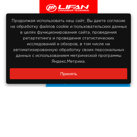
Продолжая использовать наш сайт, Вы даете согласие
на обработку файлов сооkіе и пользовательских данных
© 2013-2026
в целях функционирования сайта, проведения
Интернет гипермаркет Lifan
ретартетинга и проведення статистических
Все права защищены
исследований и обзоров, в том числе на
автоматизированную обработку своих персональных
данных с использованием метрической программы
Яндекс.Метрика.
Заказать звонок?
Принять
8 800 550-55-14
Задайте нам вопрос
Бесплатно по России
ДОКУМЕНТЫ
Реквизиты компании
Правовая информация