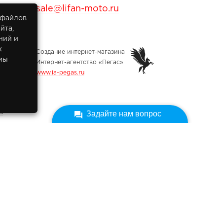
sale@lifan-moto.ru
 файлов
йта,
ний и
х
Создание интернет-магазина
мы
Интернет-агентство «Пегас»
www.ia-pegas.ru
х
Задайте нам вопрос
ных
икованы на сайте при наличии правовых оснований в
 и ст. 10.1 Федерального закона от 27.07.2006 № 152-ФЗ
ных». Субъектами установлены запреты на обработку
ым кругом лиц опубликованных персональных данных.