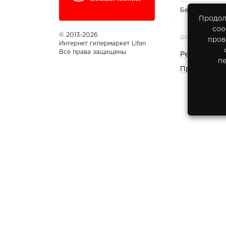
Бесплатно по
Продол
соо
© 2013-2026
ДОКУМЕНТЫ
пров
Интернет гипермаркет Lifan
Все права защищены
Реквизиты 
п
Правовая и
Вы принимаете условия
Политики обработки персона
обработку персональных данных
каждый раз, когда о
любой форме обратной связи на сайте lifan-moto.ru.