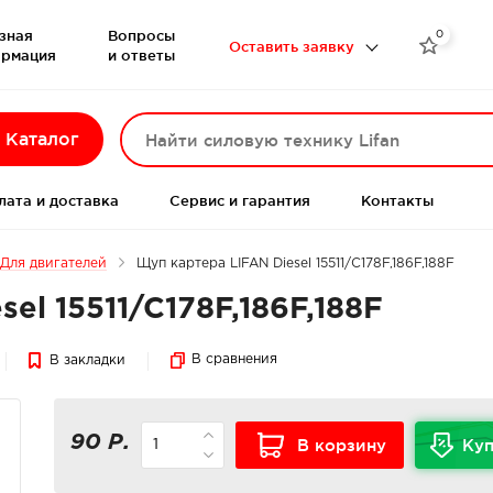
зная
Вопросы
0

Оставить заявку
рмация
и ответы
Каталог
лата и доставка
Сервис и гарантия
Контакты
Для двигателей
Щуп картера LIFAN Diesel 15511/C178F,186F,188F
el 15511/C178F,186F,188F
В сравнения
В закладки
90 Р.
В корзину
Куп