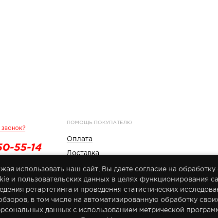
ПОМОЩЬ ПОКУПАТЕЛЮ
 звонок?
Оплата
50-55-14
Доставка
 России
Гарантия на продукцию
жая использовать наш сайт, Вы даете согласие на обработку
kіе и пользовательских данных в целях функционирования са
едения ретартетинга и проведення статистических исследова
ИНФОРМАЦИЯ
обзоров, в том числе на автоматизированную обработку свои
компании
Новости
ерсональных данных с использованием метрической програм