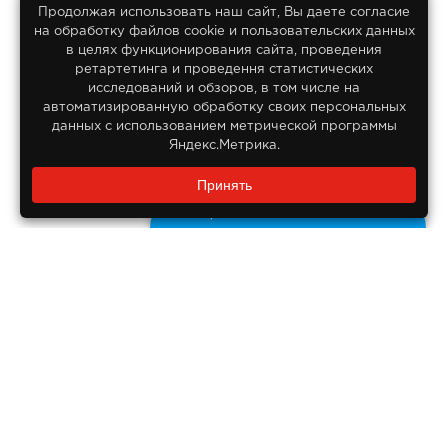
Продолжая использовать наш сайт, Вы даете согласие
на обработку файлов сооkіе и пользовательских данных
© 2013-2026
в целях функционирования сайта, проведения
Интернет гипермаркет Lifan
ретартетинга и проведення статистических
Все права защищены
исследований и обзоров, в том числе на
автоматизированную обработку своих персональных
данных с использованием метрической программы
Яндекс.Метрика.
Заказать звонок?
Принять
8 800 550-55-14
Задайте нам вопрос
Бесплатно по России
ДОКУМЕНТЫ
Реквизиты компании
Правовая информация
ПОМОЩЬ ПОКУПАТЕЛЮ