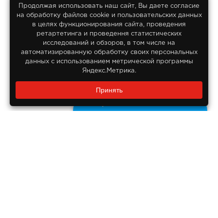
Продолжая использовать наш сайт, Вы даете согласие
на обработку файлов сооkіе и пользовательских данных
© 2013-2026
в целях функционирования сайта, проведения
Интернет гипермаркет Lifan
ретартетинга и проведення статистических
Все права защищены
исследований и обзоров, в том числе на
автоматизированную обработку своих персональных
данных с использованием метрической программы
Яндекс.Метрика.
Заказать звонок?
Принять
8 800 550-55-14
Задайте нам вопрос
Бесплатно по России
ДОКУМЕНТЫ
Реквизиты компании
Правовая информация
ПОМОЩЬ ПОКУПАТЕЛЮ