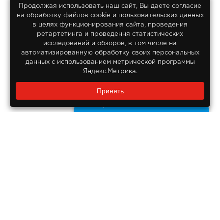
Продолжая использовать наш сайт, Вы даете согласие
на обработку файлов сооkіе и пользовательских данных
© 2013-2026
в целях функционирования сайта, проведения
Интернет гипермаркет Lifan
ретартетинга и проведення статистических
Все права защищены
исследований и обзоров, в том числе на
автоматизированную обработку своих персональных
данных с использованием метрической программы
Яндекс.Метрика.
Заказать звонок?
Принять
8 800 550-55-14
Задайте нам вопрос
Бесплатно по России
ДОКУМЕНТЫ
Реквизиты компании
Правовая информация
ПОМОЩЬ ПОКУПАТЕЛЮ