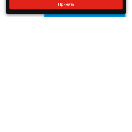
Принять
8 800 550-55-14
Задайте нам вопрос
Бесплатно по России
ДОКУМЕНТЫ
Реквизиты компании
Правовая информация
ПОМОЩЬ ПОКУПАТЕЛЮ
Оплата
Доставка
Гарантия на продукцию
ИНФОРМАЦИЯ
Новости