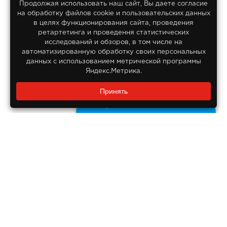
Продолжая использовать наш сайт, Вы даете согласие
на обработку файлов сооkіе и пользовательских данных
© 2013-2026
в целях функционирования сайта, проведения
Интернет гипермаркет Lifan
ретартетинга и проведення статистических
Все права защищены
исследований и обзоров, в том числе на
автоматизированную обработку своих персональных
данных с использованием метрической программы
Яндекс.Метрика.
Заказать звонок?
Принять
8 800 550-55-14
Задайте нам вопрос
Бесплатно по России
ДОКУМЕНТЫ
Реквизиты компании
Правовая информация
ПОМОЩЬ ПОКУПАТЕЛЮ