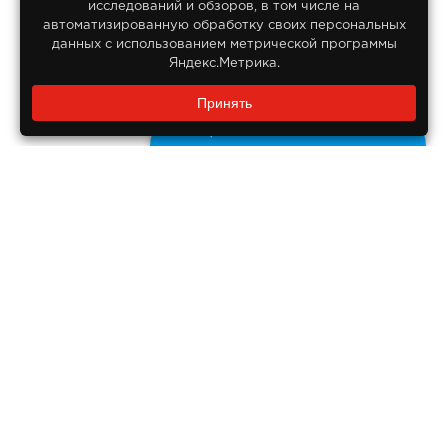
Все права защищены
исследований и обзоров, в том числе на
автоматизированную обработку своих персональных
данных с использованием метрической программы
Яндекс.Метрика.
Заказать звонок?
Принять
8 800 550-55-14
Задайте нам вопрос
Бесплатно по России
ДОКУМЕНТЫ
Реквизиты компании
Правовая информация
ПОМОЩЬ ПОКУПАТЕЛЮ
Оплата
Доставка
Гарантия на продукцию