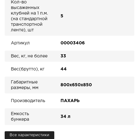
Кол-во
высаженных
клубней на 1 п.м.
5
(на стандартной
транспортной
ленте), шт
Артикул
00003406
Вес, кг, не более
33
Вес(брутто), кг
44
Габаритные
800х650х850
размеры, мм
Производитель
ПАХАРЬ
Емкость
34 л
бункера
Все характеристики