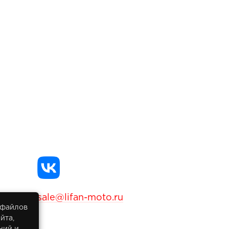
sale@lifan-moto.ru
 файлов
йта,