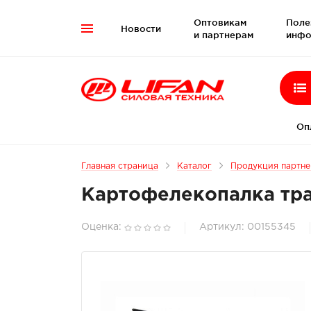
Оптовикам
Поле
Новости

и партнерам
инфо
Оп
Главная страница
Каталог
Продукция партн
Картофелекопалка тр
Оценка:
Артикул: 00155345