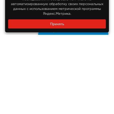
автоматизированную обработку своих персональных
данных с использованием метрической программы
Яндекс.Метрика.
Заказать звонок?
Принять
8 800 550-55-14
Задайте нам вопрос
Бесплатно по России
ДОКУМЕНТЫ
Реквизиты компании
Правовая информация
ПОМОЩЬ ПОКУПАТЕЛЮ
Оплата
Доставка
Гарантия на продукцию