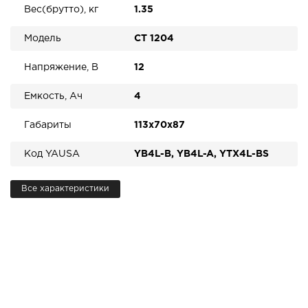
Вес(брутто), кг
1.35
Модель
CT 1204
Напряжение, В
12
Емкость, Ач
4
Габариты
113x70x87
Код YAUSA
YB4L-B, YB4L-A, YTX4L-BS
Все характеристики