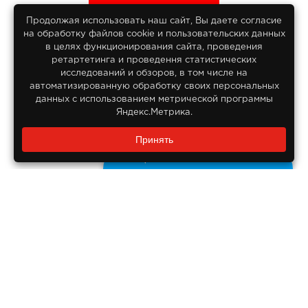
Продолжая использовать наш сайт, Вы даете согласие
на обработку файлов сооkіе и пользовательских данных
© 2013-2026
в целях функционирования сайта, проведения
Интернет гипермаркет Lifan
ретартетинга и проведення статистических
Все права защищены
исследований и обзоров, в том числе на
автоматизированную обработку своих персональных
данных с использованием метрической программы
Яндекс.Метрика.
Заказать звонок?
Принять
8 800 550-55-14
Задайте нам вопрос
Бесплатно по России
ДОКУМЕНТЫ
Реквизиты компании
Правовая информация