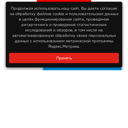
Продолжая использовать наш сайт, Вы даете согласие
на обработку файлов сооkіе и пользовательских данных
© 2013-2026
в целях функционирования сайта, проведения
Интернет гипермаркет Lifan
ретартетинга и проведення статистических
Все права защищены
исследований и обзоров, в том числе на
автоматизированную обработку своих персональных
данных с использованием метрической программы
Яндекс.Метрика.
Заказать звонок?
Принять
8 800 550-55-14
Задайте нам вопрос
Бесплатно по России
ДОКУМЕНТЫ
Реквизиты компании
Правовая информация