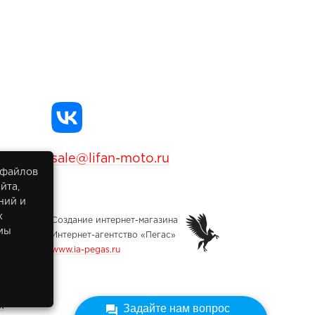
sale@lifan-moto.ru
 файлов
йта,
ний и
х
Создание интернет-магазина
мы
Интернет-агентство «Пегас»
www.ia-pegas.ru
х
Задайте нам вопрос