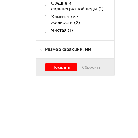
Средне и
сильногрязной воды (
1
)
Химические
жидкости (
2
)
Чистая (
1
)
Размер фракции, мм
4.5
9.6
14.8
19.9
25.0