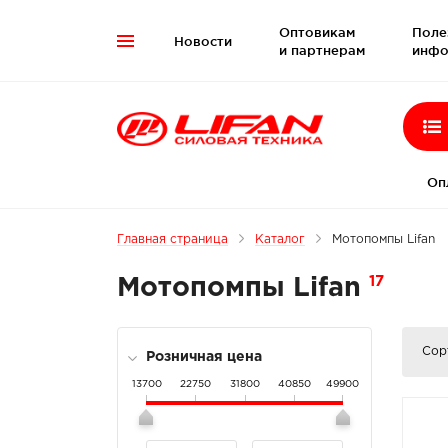
Оптовикам
Поле
Новости

и партнерам
инфо
Оп
Главная страница
Каталог
Мотопомпы Lifan
17
Мотопомпы Lifan
Сор
Розничная цена
13700
22750
31800
40850
49900