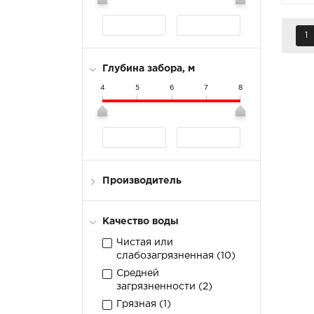
1
Глубина забора, м
4
5
6
7
8
Производитель
LIFAN (
17
)
Качество воды
Чистая или
слабозагрязненная (
10
)
Средней
загрязненности (
2
)
Грязная (
1
)