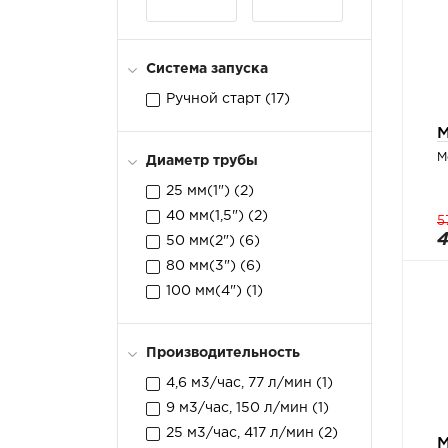
Система запуска
Ручной старт (
17
)
М
М
Диаметр трубы
25 мм(1") (
2
)
40 мм(1,5") (
2
)
5
4
50 мм(2") (
6
)
80 мм(3") (
6
)
100 мм(4") (
1
)
Производительность
4,6 м3/час, 77 л/мин (
1
)
9 м3/час, 150 л/мин (
1
)
25 м3/час, 417 л/мин (
2
)
М