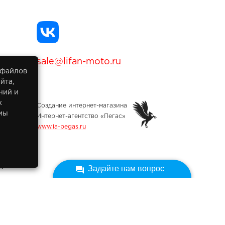
sale@lifan-moto.ru
 файлов
йта,
ний и
х
Создание интернет-магазина
мы
Интернет-агентство «Пегас»
www.ia-pegas.ru
х
Задайте нам вопрос
ных