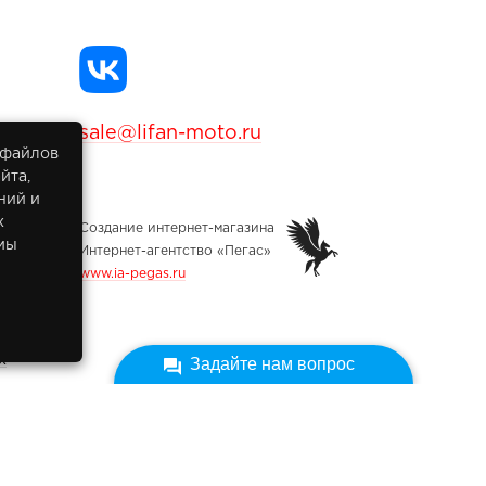
sale@lifan-moto.ru
 файлов
йта,
ний и
х
Создание интернет-магазина
мы
Интернет-агентство «Пегас»
www.ia-pegas.ru
х
Задайте нам вопрос
ных