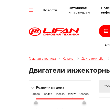
Оптовикам
Поле
Новости

и партнерам
инфо
Оп
Главная страница
Каталог
Двигатели Lifan
Двигатели инжекторн
Сор
Розничная цена
51900
80425
108950
137475
166000