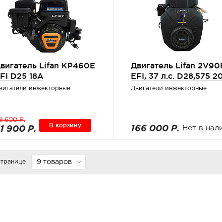
вигатель Lifan KP460E
Двигатель Lifan 2V90
FI D25 18А
EFI, 37 л.с. D28,575 2
вигатели инжекторные
Двигатели инжекторные
9 600 Р.
В корзину
166 000 Р.
Нет в нал
1 900 Р.
странице
9 товаров