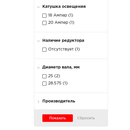
Катушка освещения
18 Ампер (
1
)
20 Ампер (
1
)
Наличие редуктора
Отсутствует (
1
)
Диаметр вала, мм
25 (
2
)
28.575 (
1
)
Производитель
LIFAN (
3
)