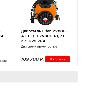
F
Двигатель Lifan 2V80F-
0A
A EFI (LF2V80F-P), 31
л.с. D25 20А
Двигатели инжекторные
109 700 Р.
В корзину
ичии