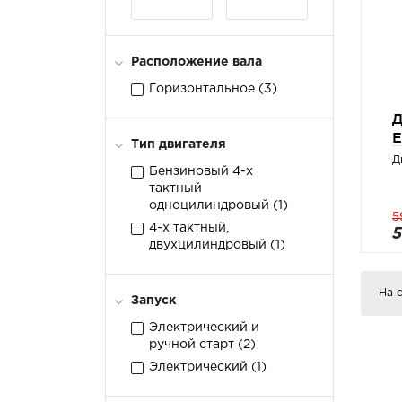
Расположение вала
Горизонтальное (
3
)
Д
E
Тип двигателя
Д
Бензиновый 4-х
тактный
одноцилиндровый (
1
)
5
4-х тактный,
5
двухцилиндровый (
1
)
На 
Запуск
Электрический и
ручной старт (
2
)
Электрический (
1
)