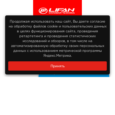
Продолжая использовать наш сайт, Вы даете согласие
на обработку файлов сооkіе и пользовательских данных
© 2013-2026
в целях функционирования сайта, проведения
Интернет гипермаркет Lifan
ретартетинга и проведення статистических
Все права защищены
исследований и обзоров, в том числе на
автоматизированную обработку своих персональных
данных с использованием метрической программы
Яндекс.Метрика.
Заказать звонок?
Принять
8 800 550-55-14
Задайте нам вопрос
Бесплатно по России
ДОКУМЕНТЫ
Реквизиты компании
Правовая информация