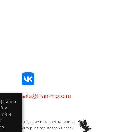
sale@lifan-moto.ru
 файлов
йта,
ний и
х
Создание интернет-магазина
мы
Интернет-агентство «Пегас»