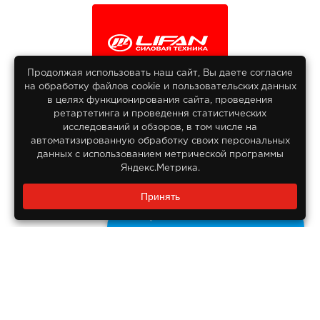
Продолжая использовать наш сайт, Вы даете согласие
на обработку файлов сооkіе и пользовательских данных
© 2013-2026
в целях функционирования сайта, проведения
Интернет гипермаркет Lifan
ретартетинга и проведення статистических
Все права защищены
исследований и обзоров, в том числе на
автоматизированную обработку своих персональных
данных с использованием метрической программы
Яндекс.Метрика.
Заказать звонок?
Принять
8 800 550-55-14
Задайте нам вопрос
Бесплатно по России
ДОКУМЕНТЫ
Реквизиты компании
Правовая информация