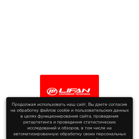
Продолжая использовать наш сайт, Вы даете согласие
на обработку файлов сооkіе и пользовательских данных
© 2013-2026
в целях функционирования сайта, проведения
Интернет гипермаркет Lifan
ретартетинга и проведення статистических
Все права защищены
исследований и обзоров, в том числе на
автоматизированную обработку своих персональных