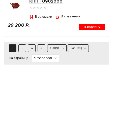
КПП Т0902000
В сравнения
В закладки
29 200 Р.
В корзину
1
2
3
4
След.
Конец
На странице
9 товаров