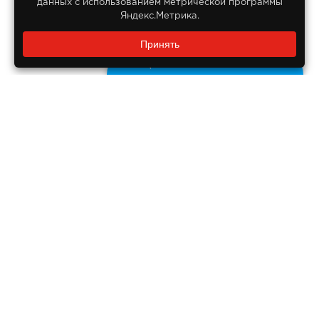
данных с использованием метрической программы
Яндекс.Метрика.
Заказать звонок?
Принять
8 800 550-55-14
Задайте нам вопрос
Бесплатно по России
ДОКУМЕНТЫ
Реквизиты компании
Правовая информация
ПОМОЩЬ ПОКУПАТЕЛЮ
Оплата
Доставка
Гарантия на продукцию