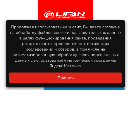
Продолжая использовать наш сайт, Вы даете согласие
на обработку файлов сооkіе и пользовательских данных
© 2013-2026
в целях функционирования сайта, проведения
Интернет гипермаркет Lifan
ретартетинга и проведення статистических
Все права защищены
исследований и обзоров, в том числе на
автоматизированную обработку своих персональных
данных с использованием метрической программы
Яндекс.Метрика.
Заказать звонок?
Принять
8 800 550-55-14
Задайте нам вопрос
Бесплатно по России
ДОКУМЕНТЫ
Реквизиты компании
Правовая информация