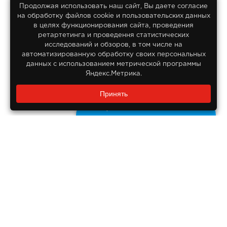
Продолжая использовать наш сайт, Вы даете согласие
на обработку файлов сооkіе и пользовательских данных
© 2013-2026
в целях функционирования сайта, проведения
Интернет гипермаркет Lifan
ретартетинга и проведення статистических
Все права защищены
исследований и обзоров, в том числе на
автоматизированную обработку своих персональных
данных с использованием метрической программы
Яндекс.Метрика.
Заказать звонок?
Принять
8 800 550-55-14
Задайте нам вопрос
Бесплатно по России
ДОКУМЕНТЫ
Реквизиты компании
Правовая информация
ПОМОЩЬ ПОКУПАТЕЛЮ